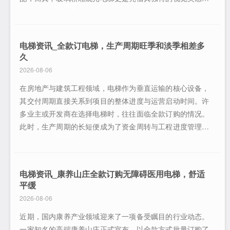
MORE
现代科技感，成为了别墅装修中的热门选择。这种将透明设
计融入垂直交通的理念，不仅解决了上下楼的物理需求，更
赋予了建筑内部一种流动的艺术空间感。美学价值与空间延
电梯资讯_全款订电梯，生产周期旺季和淡季相差多
伸玻璃轿厢的最大优势在于其无与伦比的通透
久
2026-08-06
在房地产与建筑工程领域，电梯作为垂直运输的核心设备，
其交付周期直接关系到项目的整体进度与运营启动时间。许
多业主或开发商在选择电梯时，往往面临全款订购的情况。
此时，生产周期的长短便成为了资金周转与工程进度管理中
MORE
的关键考量点。特别是当订单时间跨越行业“旺季”与“淡
季”时，生产周期的差异显著，这对采购方的计划制定提出了
更高要求。对于企业财务而言，全款项下的大额资金一旦投
电梯资讯_康养山庄全款订购无障碍医用电梯，舒适
入，若无明确的交付保障，不仅占用了
平缓
2026-08-06
近期，国内康养产业领域迎来了一项备受瞩目的行业动态。
一家知名的高端康养山庄正式宣布，以全款方式批量订购了