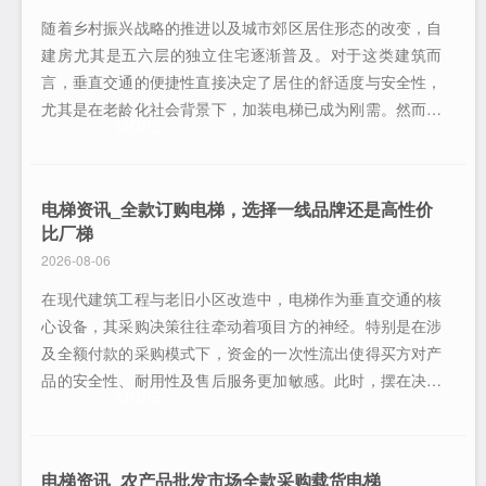
随着乡村振兴战略的推进以及城市郊区居住形态的改变，自
建房尤其是五六层的独立住宅逐渐普及。对于这类建筑而
言，垂直交通的便捷性直接决定了居住的舒适度与安全性，
尤其是在老龄化社会背景下，加装电梯已成为刚需。然而，
MORE
在决定采购电梯时，许多业主面临着预算分配与技术选型的
困惑。特别是选择全款采购模式，并结合科学的客流承载测
算，是确保投资回报率与长期便利性的关键所在。全款采购
电梯资讯_全款订购电梯，选择一线品牌还是高性价
的经济账与优势在全款采购电梯的资金策略
比厂梯
2026-08-06
在现代建筑工程与老旧小区改造中，电梯作为垂直交通的核
心设备，其采购决策往往牵动着项目方的神经。特别是在涉
及全额付款的采购模式下，资金的一次性流出使得买方对产
品的安全性、耐用性及售后服务更加敏感。此时，摆在决策
MORE
者面前的经典难题便是：是坚持选择市场认知度高的一线国
际或国内品牌，还是转向性价比更为突出的工厂直供梯？这
并非简单的价格博弈，而是一场关于长期运营成本与风险控
电梯资讯_农产品批发市场全款采购载货电梯