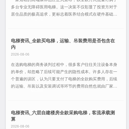
多台专业无障碍医用电梯。这一决策不仅彰显了投资方对于
居住品质的极高追求，更标志着医养结合模式在硬件基础设
MORE
施层面迈上了新的台阶。对于每一位即将入住的长者而言，
电梯已不再单纯是楼层间的垂直交通工具，而是关乎生命安
全、医疗急救效率以及晚年生活尊严的核心设施。随着全球
电梯资讯_全款买电梯，运输、吊装费用是否包含在
人口老龄化进程的加速，传统养老社区对
内
2026-08-06
在选购电梯的商务谈判过程中，很多客户往往关注设备本身
的单价，却忽略了后续可能产生的隐性成本。许多人存在一
个普遍的误区，认为只要支付了电梯的全款购买费用，后续
的运输、吊装以及安装调试等环节的费用自然也就由厂家承
MORE
担。然而在实际的工程采购与住宅加装案例中，这种理解往
往是危险的，极易导致项目预算失控。因此，厘清“全款买电
梯”的具体涵盖范围，对于甲方成本控制至关重要。通常情况
电梯资讯_六层自建楼房全款采购电梯，客流承载测
下，电梯厂商给出的报价单分为多种
算
2026-08-06