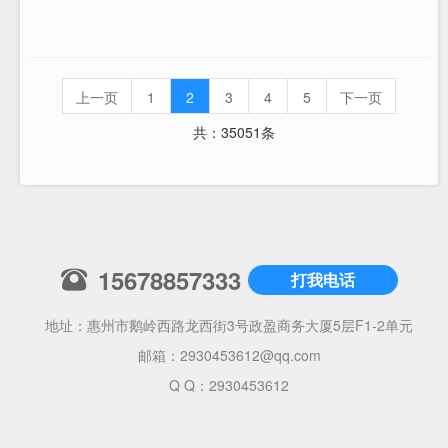
中，由于资金流转的一次性完成，采购方往往容易丧失对供
MORE
货环节的有效制衡。在此背景下，一种隐蔽的风险悄然浮
现，即个别供应商试图以展厅展示用的“样机”冒充全新“成品
电梯”进行交付。这种行为不仅涉嫌消
上一页
1
2
3
4
5
下一页
共：35051条
15678857333
打我电话
地址：惠州市鹅岭西路龙西街3号政盈商务大厦5层F1-2单元
邮箱：
2930453612@qq.com
Q Q：2930453612