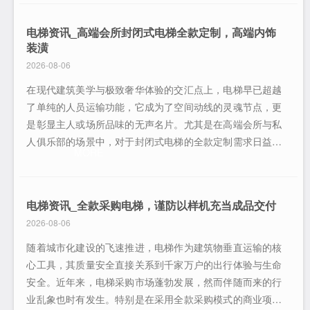
误、整改成本增加甚至安全事故。为了确保项目顺利推进，
以下从技术对接、进度管控、现场施工及验收交付四个维
电梯资讯_高端会所封闭式电梯全款定制，高端内饰
度，详细阐述三方协调的核心要点。一、技术参数
装潢
2026-08-06
在现代建筑美学与极致奢华体验的交汇点上，电梯早已超越
了单纯的人员运输功能，它成为了空间动线的灵魂节点，更
是彰显主人或场所品味的无声名片。尤其是在高端会所与私
人俱乐部的场景中，对于封闭式电梯的全款定制需求日益凸
MORE
显。这不仅仅是一次设备的采购，更是一场关于身份认同与
生活方式的深度对话。在这个强调个性表达的时代，标准化
的工业品已无法满足顶级客户对于独一无二体验的渴望，量
电梯资讯_全款采购电梯，谨防以样机充当成品交付
身定制的高品质电梯因此成为了连接人与
2026-08-06
随着城市化建设的飞速推进，电梯作为建筑物垂直运输的核
心工具，其质量安全直接关系到千家万户的出行体验与生命
安全。近年来，电梯采购市场蓬勃发展，然而伴随而来的行
业乱象也时有发生。特别是在采用全款采购模式的商业项目