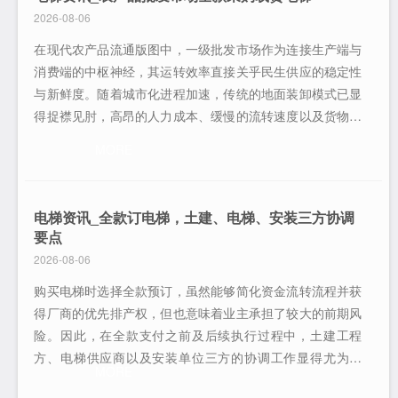
制的综合考量。一线品牌的价值逻辑与长
2026-08-06
在现代农产品流通版图中，一级批发市场作为连接生产端与
消费端的中枢神经，其运转效率直接关乎民生供应的稳定性
与新鲜度。随着城市化进程加速，传统的地面装卸模式已显
得捉襟见肘，高昂的人力成本、缓慢的流转速度以及货物积
压引发的损耗问题，成为了制约市场发展的瓶颈。面对这一
MORE
现状，引入专业化的垂直运输工具——载货电梯，已成为行
业共识。近期，多家头部农产品批发市场完成了全线载货电
梯的升级换代，并采取了全款采购的支付
电梯资讯_全款订电梯，土建、电梯、安装三方协调
要点
2026-08-06
购买电梯时选择全款预订，虽然能够简化资金流转流程并获
得厂商的优先排产权，但也意味着业主承担了较大的前期风
险。因此，在全款支付之前及后续执行过程中，土建工程
方、电梯供应商以及安装单位三方的协调工作显得尤为关
MORE
键。任何一方的信息滞后或配合失误，都可能导致工期延