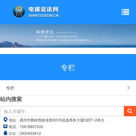
专栏
专栏
站内搜索
地址：
惠州市鹅岭西路龙西街3号政盈商务大厦5层F1-2单元
电话：
15678857333
Q Q ：
2930453612