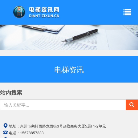
电梯资讯
站内搜索
地址：
惠州市鹅岭西路龙西街3号政盈商务大厦5层F1-2单元
电话：
15678857333