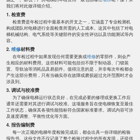
我们将对此做详细介绍。
1. 检查费
检查费是年检过程中最基本的开支之一，它涵盖了专业检测机
构或团队对电梯进行全面检查所需的人工成本。这其中包括了对电
梯机械结构、电气系统等关键部件的安全性评估以及功能测试等内
容。
2.
维修
材料费
在年检过程中如果发现任何需要更换或
维修
的零部件，则会产
生相应的材料费用。这些材料可能包括但不限于制动器、门锁装
置、导轨油等消耗品及易损件。值得注意的是，并非每次年检都会
产生这部分费用，只有当确实存在故障或磨损超过允许范围时才会
涉及到。
3. 调试与校准费
为了确保电梯运行状态良好，在完成必要的修理或更换工作后
通常还需要对其进行调试与校准。这项服务旨在使电梯恢复至最佳
工作状态，确保其各项性能指标符合国家标准要求。调试内容可涉
及速度调整、平衡性优化等方面。
4. 报告编制费
每一次正规的电梯年度检验完成后，都会出具一份详细的检验
报告书。这份文件不仅记录了整个检验过程中的所有发现，还提供