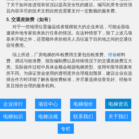
了关于如何改进现有状况以提高安全性的建议。编写此类专业性强
且内容详尽的技术文档自然也需要支付一定数额的服务费。
5. 交通差旅费（如有）
对于一些地理位置偏远或者规模较大的企业来说，可能会面临
邀请外地专家前来执行任务的情况。在这种情形下，除了上述几项
基本开销之外，还需额外承担相关人员往返于目的地之间的交通住
宿等费用。
综上所述，厂房电梯的年检费用主要包括检查费、
维修
材料
费、调试与校准费、报告编制费以及特殊情况下的交通差旅费五大
类。实际操作过程中具体金额会根据电梯类型、使用年限等因素有
所不同。为保证资金使用的透明度并合理规划预算，建议企业在选
择合作方时详细了解各项收费标准，并尽量选择信誉良好、经验丰
富且报价合理的服务机构。
企业排行
项目中心
电梯报价
电梯资讯
电梯知识
电梯法规
联系我们
关于我们
专栏