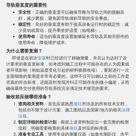
导轨垂直度的重要性
安全性
：正确的垂直度可以确保导靴与导轨之间的接触良
好，减少磨损，避免因导轨倾斜导致的安全事故。
稳定性
：良好的垂直度有助于提高设备运行时的稳定性，减
少晃动或震动，提升乘坐舒适度（如电梯）。
使用寿命
：适当的垂直度设置能够延长导轨及其相关部件的
使用寿命，降低维护成本。
为什么需要复测？
即使是在初次
安装
时已经进行了精确测量，并且认为达到了设
计要求的垂直度标准，但考虑到施工过程中可能存在的人为因素或
者环境影响（例如温度变化引起的材料膨胀收缩），重新进行一次
全面细致的复测是非常有必要的。这样不仅可以确认之前的工作是
否真的符合标准，还能及时发现并纠正可能存在的微小偏差，从而
确保最终交付使用的导轨系统完全满足技术规范的要求。
验收前应做哪些准备？
查阅相关资料
：首先应该熟悉
项目
所涉及的所有技术文档，
包括但不限于设计方案、施工图纸以及国家/地方的相关
法律
法规
。
制定详细的检查计划
：根据上述资料制定出一套完整的检测
流程，明确需要检查的具体
项目
及对应的标准值。
准备专业工具
：使用专业的测量仪器（如激光测距仪、水平