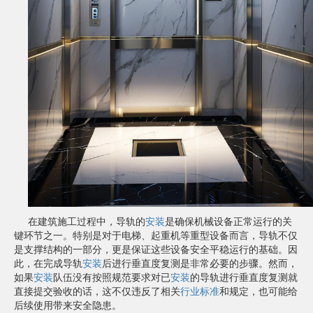
在建筑施工过程中，导轨的
安装
是确保机械设备正常运行的关
键环节之一。特别是对于电梯、起重机等重型设备而言，导轨不仅
是支撑结构的一部分，更是保证这些设备安全平稳运行的基础。因
此，在完成导轨
安装
后进行垂直度复测是非常必要的步骤。然而，
如果
安装
队伍没有按照规范要求对已
安装
的导轨进行垂直度复测就
直接提交验收的话，这不仅违反了相关
行业标准
和规定，也可能给
后续使用带来安全隐患。