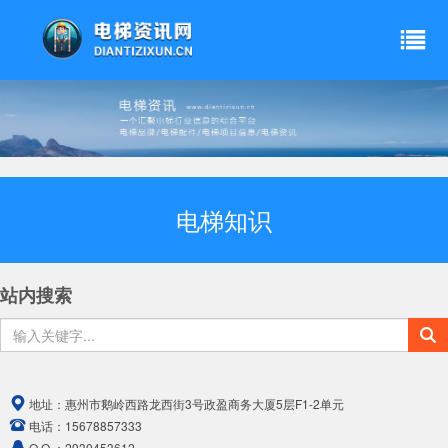
电梯知识
站内搜索
地址：
惠州市鹅岭西路龙西街3号政盈商务大厦5层F1-2单元
电话：
15678857333
Q Q ：
2930453612